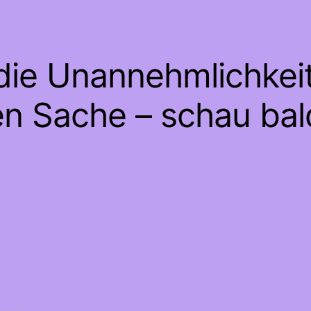
 die Unannehmlichkeit
en Sache – schau bal