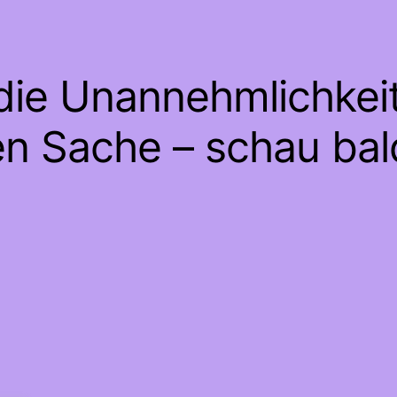
 die Unannehmlichkeit
en Sache – schau bal