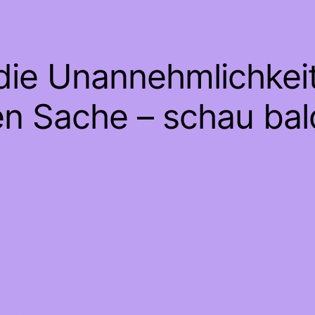
 die Unannehmlichkeit
en Sache – schau bal